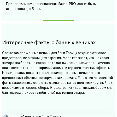
При правильном хранении веник Sauna-PRO может быть
использован до 5 раз.
Интересные факты о банных вениках
Свежезамороженные веники для бани Троицк открывают новое
представление о традициях парения. Мало кто знает, что шоковая
заморозка бережно сохраняет в листьях эфирные масла — именно
они отвечают за неповторимый аромат и терапевтический эффект.
Исследования показывают, что замороженные веники часто
превосходят обычные по упругости и аромату. Ещё один интересный
факт: такие веники остаются одинаково качественными круглый год,
независимо от сезона сбора. Это делает их идеальным выбором для
банных комплексов и любителей настоящего пара.