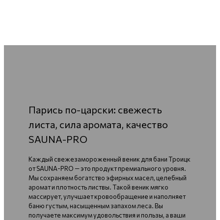
Парись по-царски: свежесть
листа, сила аромата, качество
SAUNA-PRO
Каждый свежезамороженный веник для бани Троицк
от SAUNA-PRO — это продукт премиального уровня.
Мы сохраняем богатство эфирных масел, целебный
аромат и плотность листвы. Такой веник мягко
массирует, улучшает кровообращение и наполняет
баню густым, насыщенным запахом леса. Вы
получаете максимум удовольствия и пользы, а ваши