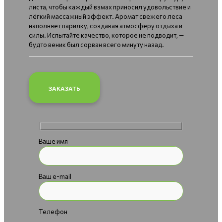
листа, чтобы каждый взмах приносил удовольствие и
лёгкий массажный эффект. Аромат свежего леса
наполняет парилку, создавая атмосферу отдыха и
силы. Испытайте качество, которое не подводит, —
будто веник был сорван всего минуту назад.
ЗАКАЗАТЬ
Ваше имя
Ваш e-mail
Телефон