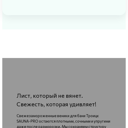
Лист, который не вянет.
Свежесть, которая удивляет!
Свежезамороженные веники для бани Троицк
SAUNA-PRO остаются плотными, сочными и упругими
даже после разморозки. Мы сохраняем структуру