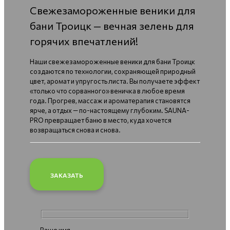
Свежезамороженные веники для
бани Троицк — вечная зелень для
горячих впечатлений!
Наши свежезамороженные веники для бани Троицк
создаются по технологии, сохраняющей природный
цвет, аромат и упругость листа. Вы получаете эффект
«только что сорванного» веничка в любое время
года. Прогрев, массаж и ароматерапия становятся
ярче, а отдых — по-настоящему глубоким. SAUNA-
PRO превращает баню в место, куда хочется
возвращаться снова и снова.
ЗАКАЗАТЬ
Ваше имя