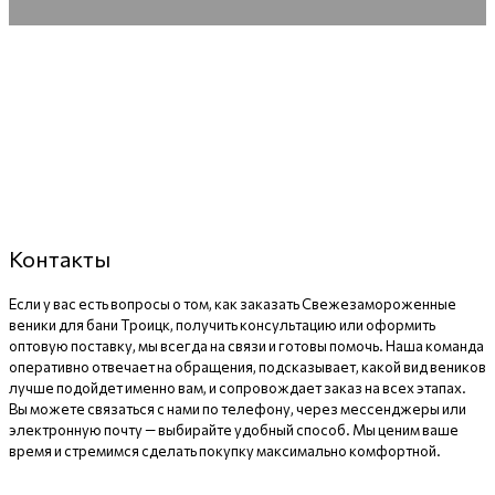
Контакты
Если у вас есть вопросы о том, как заказать Свежезамороженные
веники для бани Троицк, получить консультацию или оформить
оптовую поставку, мы всегда на связи и готовы помочь. Наша команда
оперативно отвечает на обращения, подсказывает, какой вид веников
лучше подойдет именно вам, и сопровождает заказ на всех этапах.
Вы можете связаться с нами по телефону, через мессенджеры или
электронную почту — выбирайте удобный способ. Мы ценим ваше
время и стремимся сделать покупку максимально комфортной.