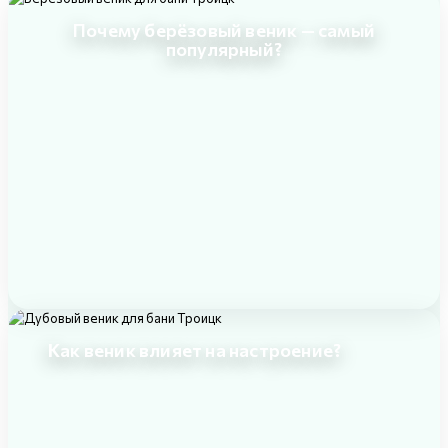
Почему берёзовый веник — самый
популярный?
Как веник влияет на настроение?