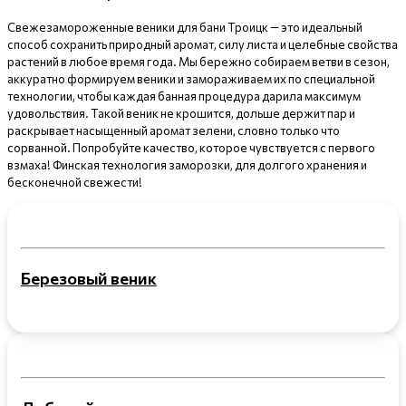
Свежезамороженные веники для бани Троицк — это идеальный
способ сохранить природный аромат, силу листа и целебные свойства
растений в любое время года. Мы бережно собираем ветви в сезон,
аккуратно формируем веники и замораживаем их по специальной
технологии, чтобы каждая банная процедура дарила максимум
удовольствия. Такой веник не крошится, дольше держит пар и
раскрывает насыщенный аромат зелени, словно только что
сорванной. Попробуйте качество, которое чувствуется с первого
взмаха! Финская технология заморозки, для долгого хранения и
бесконечной свежести!
Березовый веник