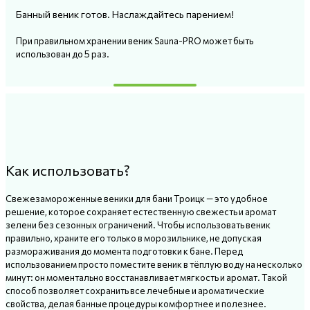
Банный веник готов. Наслаждайтесь парением!
При правильном хранении веник Sauna-PRO может быть
использован до 5 раз.
Как использовать?
Свежезамороженные веники для бани Троицк — это удобное
решение, которое сохраняет естественную свежесть и аромат
зелени без сезонных ограничений. Чтобы использовать веник
правильно, храните его только в морозильнике, не допуская
размораживания до момента подготовки к бане. Перед
использованием просто поместите веник в тёплую воду на несколько
минут: он моментально восстанавливает мягкость и аромат. Такой
способ позволяет сохранить все лечебные и ароматические
свойства, делая банные процедуры комфортнее и полезнее.