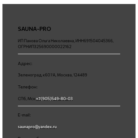
SAUNA-PRO
ИП Панова Ольга Николаевна, ИНН691504045366,
ОГРНИП325690000022162
Адрес:
Зеленоград, к607А, Москва, 124489
Телефон:
СПб, Мск
+7(905)549-80-03
E-mail:
saunapro@yandex.ru