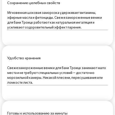
Сохранение целебных свойств
Мгновенная шоковая заморозка удерживает витамины,
эфирные масла и фитонциды. Свежезамороженные веники
для бани Троицк работают как натуральная ингаляция и
усиливают оздоровительный эффект парения.
Удобство хранения
Свежезамороженные веники для бани Троицк занимают мало
места и не требуют специальных условий — достаточно
морозильной камеры. Никакой плесени, пересушивания или
ломкости листа.
Готовы к использованию за минуты