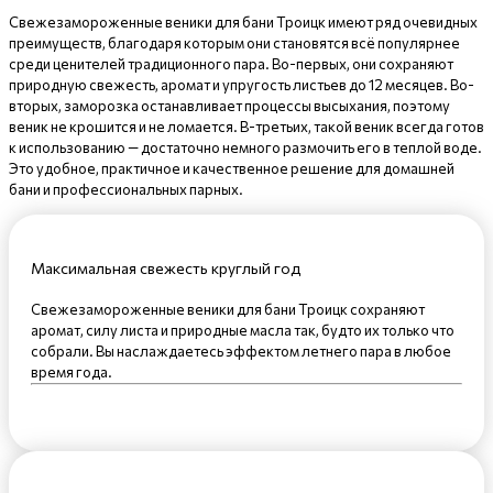
Свежезамороженные веники для бани Троицк имеют ряд очевидных
преимуществ, благодаря которым они становятся всё популярнее
среди ценителей традиционного пара. Во-первых, они сохраняют
природную свежесть, аромат и упругость листьев до 12 месяцев. Во-
вторых, заморозка останавливает процессы высыхания, поэтому
веник не крошится и не ломается. В-третьих, такой веник всегда готов
к использованию — достаточно немного размочить его в теплой воде.
Это удобное, практичное и качественное решение для домашней
бани и профессиональных парных.
Максимальная свежесть круглый год
Свежезамороженные веники для бани Троицк сохраняют
аромат, силу листа и природные масла так, будто их только что
собрали. Вы наслаждаетесь эффектом летнего пара в любое
время года.