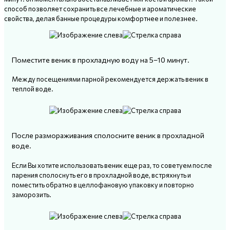
способ позволяет сохранить все лечебные и ароматические
свойства, делая банные процедуры комфортнее и полезнее.
Поместите веник в прохладную воду на 5–10 минут.
Между посещениями парной рекомендуется держать веник в
теплой воде.
После размораживания сполосните веник в прохладной
воде.
Если Вы хотите использовать веник еще раз, то советуем после
парения сполоснуть его в прохладной воде, встряхнуть и
поместить обратно в целлофановую упаковку и повторно
заморозить.