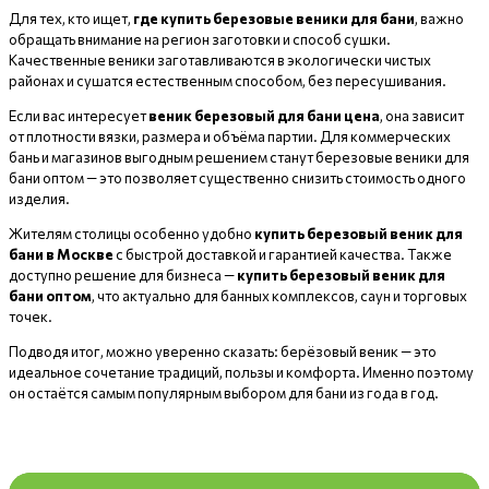
Для тех, кто ищет,
где купить березовые веники для бани
, важно
обращать внимание на регион заготовки и способ сушки.
Качественные веники заготавливаются в экологически чистых
районах и сушатся естественным способом, без пересушивания.
Если вас интересует
веник березовый для бани цена
, она зависит
от плотности вязки, размера и объёма партии. Для коммерческих
бань и магазинов выгодным решением станут березовые веники для
бани оптом — это позволяет существенно снизить стоимость одного
изделия.
Жителям столицы особенно удобно
купить березовый веник для
бани в Москве
с быстрой доставкой и гарантией качества. Также
доступно решение для бизнеса —
купить березовый веник для
бани оптом
, что актуально для банных комплексов, саун и торговых
точек.
Подводя итог, можно уверенно сказать: берёзовый веник — это
идеальное сочетание традиций, пользы и комфорта. Именно поэтому
он остаётся самым популярным выбором для бани из года в год.