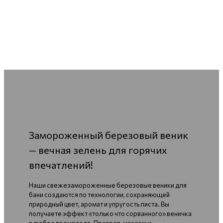
Замороженный березовый веник
— вечная зелень для горячих
впечатлений!
Наши свежезамороженные березовые веники для
бани создаются по технологии, сохраняющей
природный цвет, аромат и упругость листа. Вы
получаете эффект «только что сорванного» веничка
в любое время года. Прогрев, массаж и