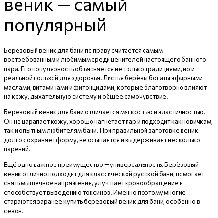
веник — самый
популярный
Берёзовый веник для бани по праву считается самым
востребованным и любимым среди ценителей настоящего банного
пара. Его популярность объясняется не только традициями, но и
реальной пользой для здоровья. Листья берёзы богаты эфирными
маслами, витаминами и фитонцидами, которые благотворно влияют
на кожу, дыхательную систему и общее самочувствие.
Березовый веник для бани отличается мягкостью и эластичностью.
Он не царапает кожу, хорошо нагнетает пар и подходит как новичкам,
так и опытным любителям бани. При правильной заготовке веник
долго сохраняет форму, не осыпается и выдерживает несколько
парений.
Ещё одно важное преимущество — универсальность. Берёзовый
веник отлично подходит для классической русской бани, помогает
снять мышечное напряжение, улучшает кровообращение и
способствует выведению токсинов. Именно поэтому многие
стараются заранее купить березовый веник для бани, особенно в
сезон.