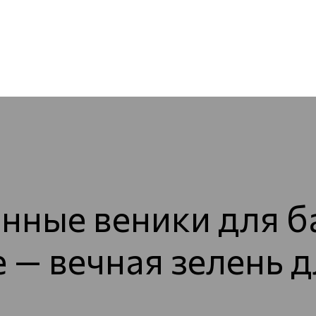
ные веники для б
— вечная зелень д