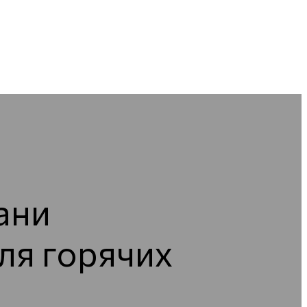
ани
ля горячих