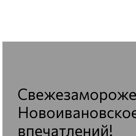
Свежезаморожен
Новоивановское 
впечатлений!