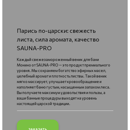
Парись по-царски: свежесть
листа, сила аромата, качество
SAUNA-PRO
Каждый свежезамороженный веник для бани
Монино от SAUNA-PRO — это продукт премиального
уровня. Мы сохраняем богатство эфирных масел,
целебный аромат и плотность листвы. Такой веник
мягко массирует, улучшает кровообращение и
наполняет баню густым, насыщенным запахом леса.
Вы получаете максимум удовольствия и пользы, а
ваши банные процедуры выходят на уровень
настоящей царской традиции.
ЗАКАЗАТЬ