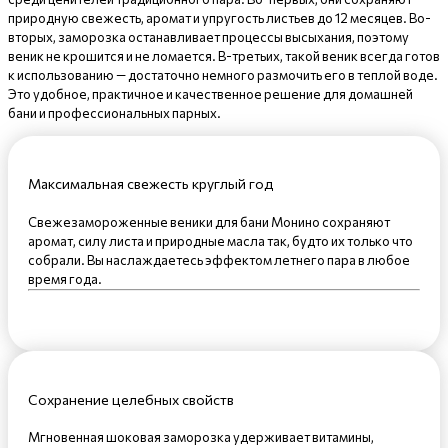
природную свежесть, аромат и упругость листьев до 12 месяцев. Во-
вторых, заморозка останавливает процессы высыхания, поэтому
веник не крошится и не ломается. В-третьих, такой веник всегда готов
к использованию — достаточно немного размочить его в теплой воде.
Это удобное, практичное и качественное решение для домашней
бани и профессиональных парных.
Максимальная свежесть круглый год
Свежезамороженные веники для бани Монино сохраняют
аромат, силу листа и природные масла так, будто их только что
собрали. Вы наслаждаетесь эффектом летнего пара в любое
время года.
Сохранение целебных свойств
Мгновенная шоковая заморозка удерживает витамины,