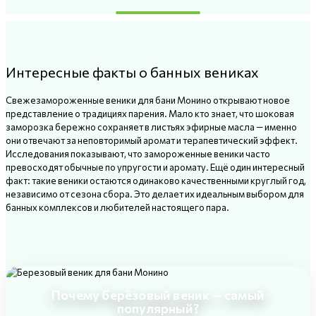
Интересные факты о банных вениках
Свежезамороженные веники для бани Монино открывают новое
представление о традициях парения. Мало кто знает, что шоковая
заморозка бережно сохраняет в листьях эфирные масла — именно
они отвечают за неповторимый аромат и терапевтический эффект.
Исследования показывают, что замороженные веники часто
превосходят обычные по упругости и аромату. Ещё один интересный
факт: такие веники остаются одинаково качественными круглый год,
независимо от сезона сбора. Это делает их идеальным выбором для
банных комплексов и любителей настоящего пара.
Почему берёзовый веник — самый
популярный?