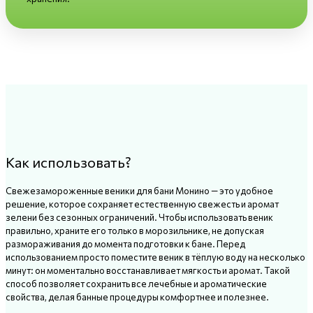
Как использовать?
Свежезамороженные веники для бани Монино — это удобное
решение, которое сохраняет естественную свежесть и аромат
зелени без сезонных ограничений. Чтобы использовать веник
правильно, храните его только в морозильнике, не допуская
размораживания до момента подготовки к бане. Перед
использованием просто поместите веник в тёплую воду на несколько
минут: он моментально восстанавливает мягкость и аромат. Такой
способ позволяет сохранить все лечебные и ароматические
свойства, делая банные процедуры комфортнее и полезнее.