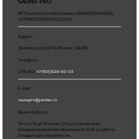
SAUNA-PRO
ИП Панова Ольга Николаевна, ИНН691504045366,
ОГРНИП325690000022162
Адрес:
Зеленоград, к607А, Москва, 124489
Телефон:
СПб, Мск
+7(905)549-80-03
E-mail:
saunapro@yandex.ru
Время работы:
Пн-пт с 10 до 19 часов. Отгрузка веников по
предварительной договоренности. В сб-вс работа
склада по договоренности.