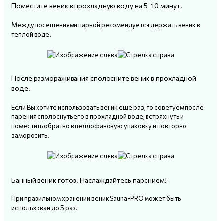
Поместите веник в прохладную воду на 5–10 минут.
Между посещениями парной рекомендуется держать веник в
теплой воде.
После размораживания сполосните веник в прохладной
воде.
Если Вы хотите использовать веник еще раз, то советуем после
парения сполоснуть его в прохладной воде, встряхнуть и
поместить обратно в целлофановую упаковку и повторно
заморозить.
Банный веник готов. Наслаждайтесь парением!
При правильном хранении веник Sauna-PRO может быть
использован до 5 раз.