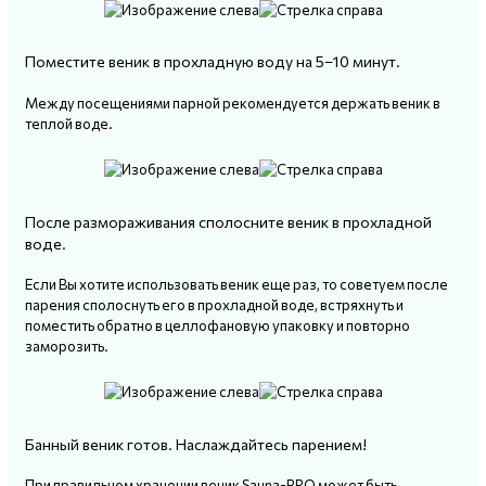
Поместите веник в прохладную воду на 5–10 минут.
Между посещениями парной рекомендуется держать веник в
теплой воде.
После размораживания сполосните веник в прохладной
воде.
Если Вы хотите использовать веник еще раз, то советуем после
парения сполоснуть его в прохладной воде, встряхнуть и
поместить обратно в целлофановую упаковку и повторно
заморозить.
Банный веник готов. Наслаждайтесь парением!
При правильном хранении веник Sauna-PRO может быть