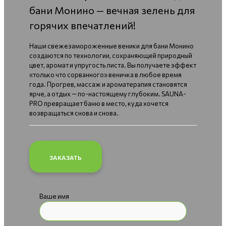
бани Монино — вечная зелень для
горячих впечатлений!
Наши свежезамороженные веники для бани Монино
создаются по технологии, сохраняющей природный
цвет, аромат и упругость листа. Вы получаете эффект
«только что сорванного» веничка в любое время
года. Прогрев, массаж и ароматерапия становятся
ярче, а отдых — по-настоящему глубоким. SAUNA-
PRO превращает баню в место, куда хочется
возвращаться снова и снова.
ЗАКАЗАТЬ
Ваше имя