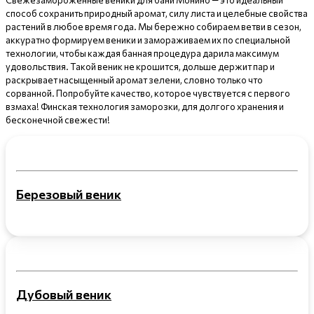
Свежезамороженные веники для бани Монино — это идеальный
способ сохранить природный аромат, силу листа и целебные свойства
растений в любое время года. Мы бережно собираем ветви в сезон,
аккуратно формируем веники и замораживаем их по специальной
технологии, чтобы каждая банная процедура дарила максимум
удовольствия. Такой веник не крошится, дольше держит пар и
раскрывает насыщенный аромат зелени, словно только что
сорванной. Попробуйте качество, которое чувствуется с первого
взмаха! Финская технология заморозки, для долгого хранения и
бесконечной свежести!
Березовый веник
Дубовый веник