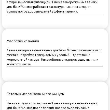
эфирные масла и фитонциды. Свежезамороженные веники
для бани Монино работают как натуральная ингаляция и
усиливают оздоровительный эффект парения.
Удобство хранения
Свежезамороженные веники для бани Монино занимают мало
места и не требуют специальных условий — достаточно
морозильной камеры. Никакой плесени, пересушивания или
ломкости листа.
Готовы к использованию за минуты
Не нужно долго распаривать. Свежезамороженные веники
для бани Монино после правильного размораживания