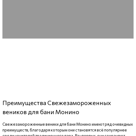
Преимущества Свежезамороженных
веников для бани Монино
Свежезамороженные веники для бани Монино имеют ряд очевидных
преимуществ, благодаря которым они становятся всё популярнее
среди ценителей традиционного пара. Во-первых, они сохраняют