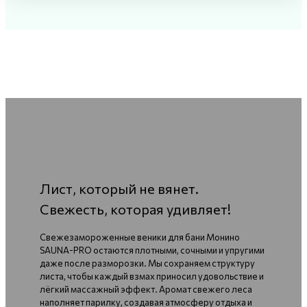
Лист, который не вянет.
Свежесть, которая удивляет!
Свежезамороженные веники для бани Монино
SAUNA-PRO остаются плотными, сочными и упругими
даже после разморозки. Мы сохраняем структуру
листа, чтобы каждый взмах приносил удовольствие и
лёгкий массажный эффект. Аромат свежего леса
наполняет парилку, создавая атмосферу отдыха и