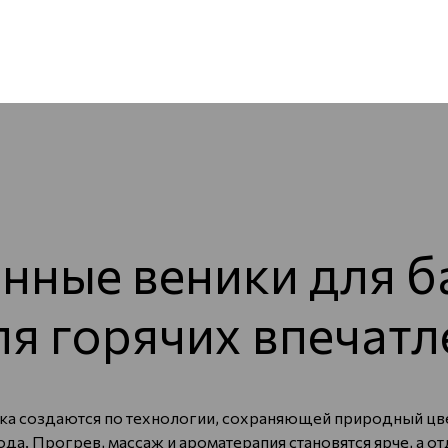
ные веники для б
ля горячих впечатл
 создаются по технологии, сохраняющей природный цвет,
ода. Прогрев, массаж и ароматерапия становятся ярче, а