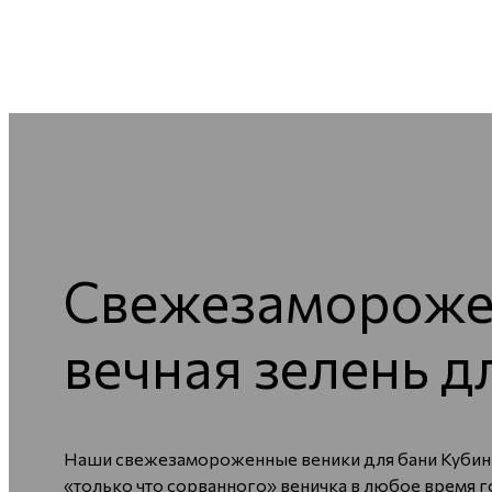
Свежезаморожен
вечная зелень д
Наши свежезамороженные веники для бани Кубинка
«только что сорванного» веничка в любое время г