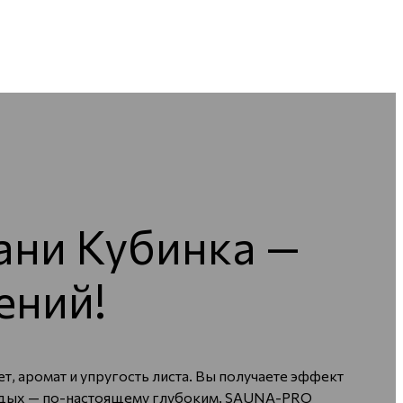
ани Кубинка —
ений!
 аромат и упругость листа. Вы получаете эффект
 отдых — по-настоящему глубоким. SAUNA-PRO