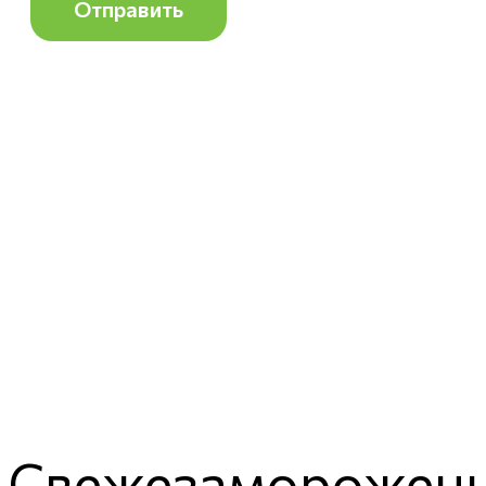
Свежезамороженн