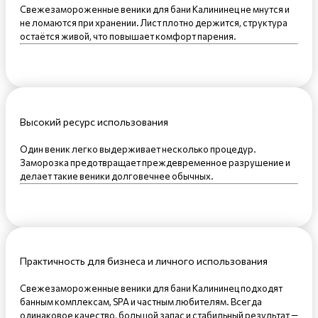
Свежезамороженные веники для бани Калининец не мнутся и
не ломаются при хранении. Лист плотно держится, структура
остаётся живой, что повышает комфорт парения.
Высокий ресурс использования
Один веник легко выдерживает несколько процедур.
Заморозка предотвращает преждевременное разрушение и
делает такие веники долговечнее обычных.
Практичность для бизнеса и личного использования
Свежезамороженные веники для бани Калининец подходят
банным комплексам, SPA и частным любителям. Всегда
одинаковое качество, большой запас и стабильный результат —