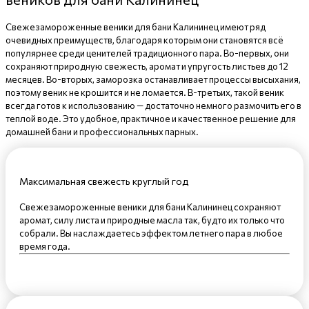
Свежезамороженные веники для бани Калининец имеют ряд
очевидных преимуществ, благодаря которым они становятся всё
популярнее среди ценителей традиционного пара. Во-первых, они
сохраняют природную свежесть, аромат и упругость листьев до 12
месяцев. Во-вторых, заморозка останавливает процессы высыхания,
поэтому веник не крошится и не ломается. В-третьих, такой веник
всегда готов к использованию — достаточно немного размочить его в
теплой воде. Это удобное, практичное и качественное решение для
домашней бани и профессиональных парных.
Максимальная свежесть круглый год
Свежезамороженные веники для бани Калининец сохраняют
аромат, силу листа и природные масла так, будто их только что
собрали. Вы наслаждаетесь эффектом летнего пара в любое
время года.