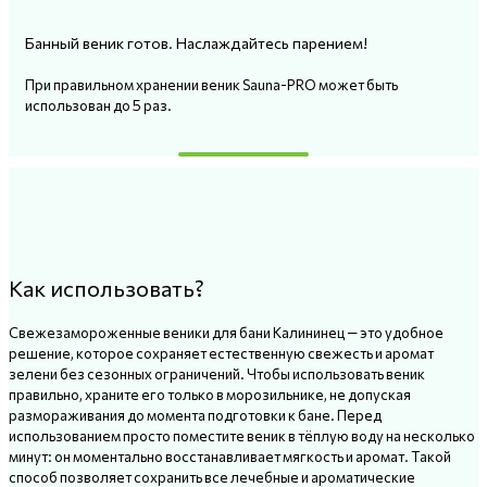
Банный веник готов. Наслаждайтесь парением!
При правильном хранении веник Sauna-PRO может быть
использован до 5 раз.
Как использовать?
Свежезамороженные веники для бани Калининец — это удобное
решение, которое сохраняет естественную свежесть и аромат
зелени без сезонных ограничений. Чтобы использовать веник
правильно, храните его только в морозильнике, не допуская
размораживания до момента подготовки к бане. Перед
использованием просто поместите веник в тёплую воду на несколько
минут: он моментально восстанавливает мягкость и аромат. Такой
способ позволяет сохранить все лечебные и ароматические