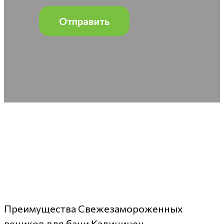
Преимущества Свежезамороженных
веников для бани Калининец