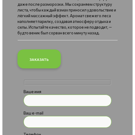
даже после разморозки. Мы сохраняем структуру
листа, чтобы каждый взмах приносил удовольствие и
лёгкий массажный эффект. Аромат свежего леса
наполняет парилку, создавая атмосферу отдыха и
силы. Испытайте качество, которое не подводит, —
будто веник был сорван всего минуту назад.
ЗАКАЗАТЬ
Ваше имя
Ваш e-mail
Телефон