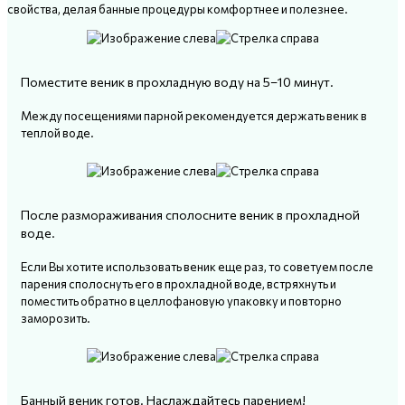
свойства, делая банные процедуры комфортнее и полезнее.
Поместите веник в прохладную воду на 5–10 минут.
Между посещениями парной рекомендуется держать веник в
теплой воде.
После размораживания сполосните веник в прохладной
воде.
Если Вы хотите использовать веник еще раз, то советуем после
парения сполоснуть его в прохладной воде, встряхнуть и
поместить обратно в целлофановую упаковку и повторно
заморозить.
Банный веник готов. Наслаждайтесь парением!