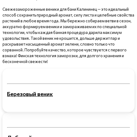
Свежезамороженные веники для бани Калининец — это идеальный
способ сохранить природный аромат, силу листа и целебные свойства
растений в любое время года. Мы бережно собираем ветви в сезон,
аккуратно формируем веники и замораживаем их по специальной
технологии, чтобы каждая банная процедура дарила максимум
удовольствия. Такой веник не крошится, дольше держит пар и
раскрывает насыщенный аромат зелени, словно только что
сорванной. Попробуйте качество, которое чувствуется с первого
взмаха! Финская технология заморозки, для долгого хранения и
бесконечной свежести!
Березовый веник