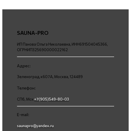
SAUNA-PRO
ИП Панова Ольга Николаевна, ИНН691504045366,
ОГРНИП325690000022162
Адрес:
Зеленоград, к607А, Москва, 124489
Телефон:
СПб, Мск
+7(905)549-80-03
E-mail:
saunapro@yandex.ru