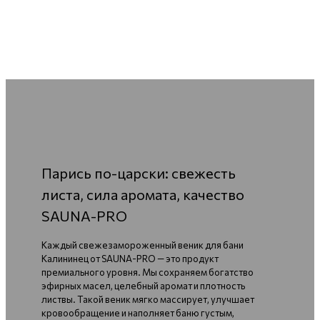
Парись по-царски: свежесть
листа, сила аромата, качество
SAUNA-PRO
Каждый свежезамороженный веник для бани
Калининец от SAUNA-PRO — это продукт
премиального уровня. Мы сохраняем богатство
эфирных масел, целебный аромат и плотность
листвы. Такой веник мягко массирует, улучшает
кровообращение и наполняет баню густым,