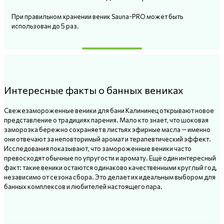
При правильном хранении веник Sauna-PRO может быть
использован до 5 раз.
Интересные факты о банных вениках
Свежезамороженные веники для бани Калининец открывают новое
представление о традициях парения. Мало кто знает, что шоковая
заморозка бережно сохраняет в листьях эфирные масла — именно
они отвечают за неповторимый аромат и терапевтический эффект.
Исследования показывают, что замороженные веники часто
превосходят обычные по упругости и аромату. Ещё один интересный
факт: такие веники остаются одинаково качественными круглый год,
независимо от сезона сбора. Это делает их идеальным выбором для
банных комплексов и любителей настоящего пара.