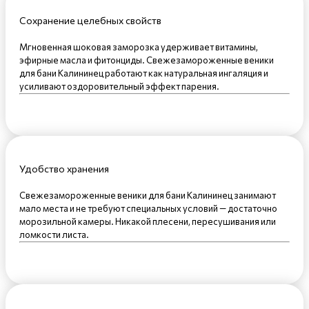
Сохранение целебных свойств
Мгновенная шоковая заморозка удерживает витамины,
эфирные масла и фитонциды. Свежезамороженные веники
для бани Калининец работают как натуральная ингаляция и
усиливают оздоровительный эффект парения.
Удобство хранения
Свежезамороженные веники для бани Калининец занимают
мало места и не требуют специальных условий — достаточно
морозильной камеры. Никакой плесени, пересушивания или
ломкости листа.